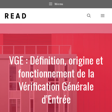
Aller
Menu
au
Men
contenu
VGE : Définition, origine et
fonctionnement de la
Vérification Générale
d’Entrée