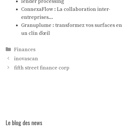
lender processing
ConnexaFlow : La collaboration inter-
entreprises…
Granuplume : transformez vos surfaces en
un clin d’œil
Catégories
Finances
inovascan
fifth street finance corp
Le blog des news