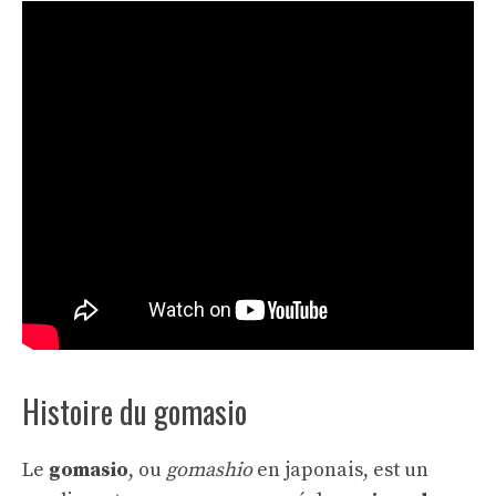
Histoire du gomasio
Le
gomasio
, ou
gomashio
en japonais, est un