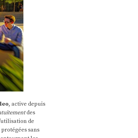
deo
, active depuis
atuitement
des
utilisation de
s protégées sans