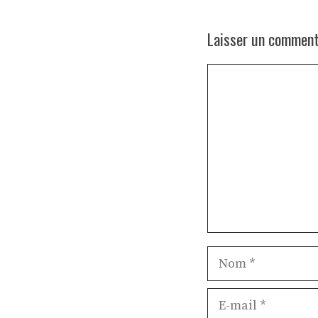
Laisser un comment
Commentaire
Nom
E-
mail