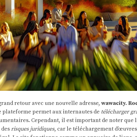
grand retour avec une nouvelle adresse,
wawacity. Ro
te plateforme permet aux internautes de
télécharger gr
cumentaires. Cependant, il est important de noter que l’
 des
risques juridiques
, car le téléchargement d’œuvre