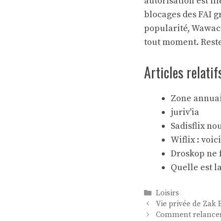
autorisation est i
blocages des FAI 
popularité, Wawaci
tout moment. Reste 
Articles relatif
Zone annuair
juriv'ia
Sadisflix no
Wiflix : voi
Droskop ne f
Quelle est l
Catégories
Loisirs
Vie privée de Zak 
Comment relancer 