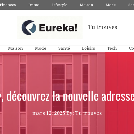
Finances
Immo
Lifestyle
Maison
Mode
Sa
Tu trouves
Maison
Mode
Santé
Loisirs
Tech
Co
, découvrez la nouvelle adress
mars 12, 2025
By: Tu trouves