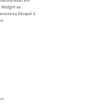
contournant les
 Malgré sa
e nouveau bloqué à
e.
res