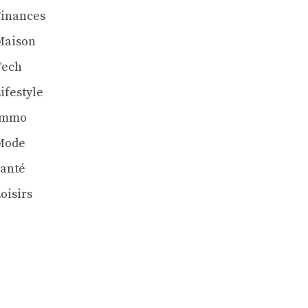
Finances
Maison
Tech
ifestyle
Immo
Mode
Santé
oisirs