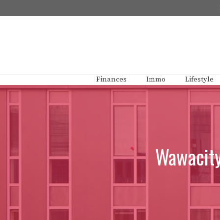
Aller
au
contenu
Finances
Immo
Lifestyle
Wawacity