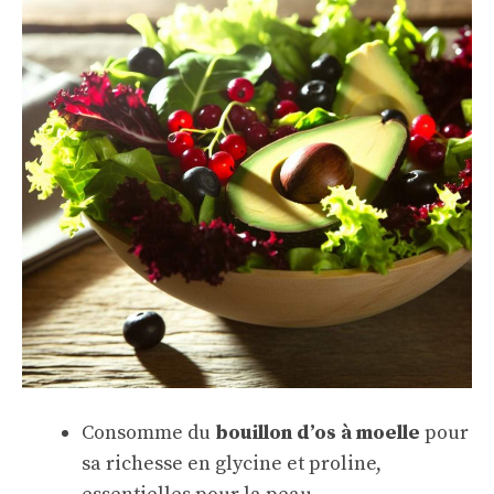
Consomme du
bouillon d’os à moelle
pour
sa richesse en glycine et proline,