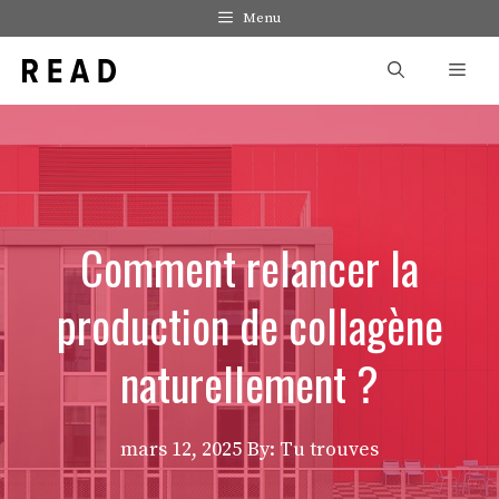
Aller
Menu
au
Men
contenu
Comment relancer la
production de collagène
naturellement ?
mars 12, 2025
By: Tu trouves