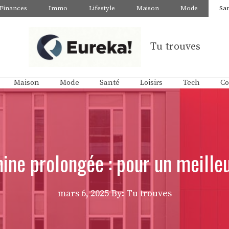
Finances
Immo
Lifestyle
Maison
Mode
Sa
Tu trouves
Maison
Mode
Santé
Loisirs
Tech
Co
ine prolongée : pour un meill
mars 6, 2025
By: Tu trouves