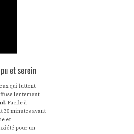
pu et serein
eux qui luttent
iffuse lentement
nd
. Facile à
t 30 minutes avant
ne et
anxiété pour un