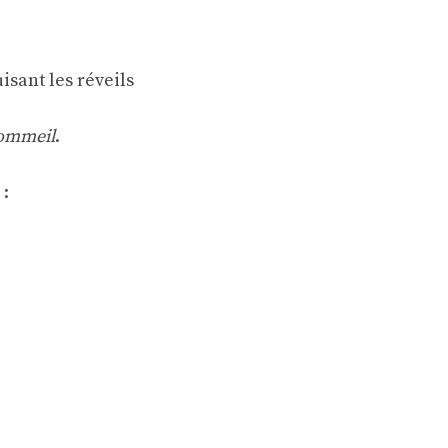
isant les réveils
sommeil
.
 :