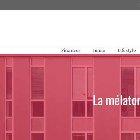
Aller
au
contenu
Finances
Immo
Lifestyle
La mélaton