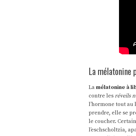
La mélatonine p
La
mélatonine à l
contre les
réveils 
l’hormone tout au 
prendre, elle se p
le coucher. Certai
l’eschscholtzia, a