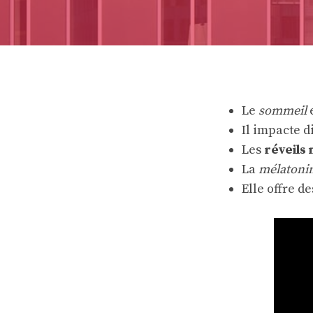
Le
sommeil
e
Il impacte d
Les
réveils
La
mélatonin
Elle offre d