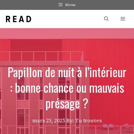
Aller
Menu
au
Men
contenu
Papillon de nuit à l’intérieur
: bonne chance ou mauvais
présage ?
mars 23, 2025
By: Tu trouves