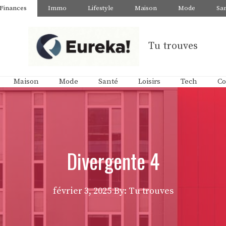
Finances
Immo
Lifestyle
Maison
Mode
Sa
Tu trouves
Maison
Mode
Santé
Loisirs
Tech
Co
Divergente 4
février 3, 2025
By: Tu trouves