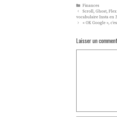
Catégories
Finances
Scroll, Ghost, Fle
vocabulaire Insta en 
« OK Google », c’es
Laisser un comment
Commentaire