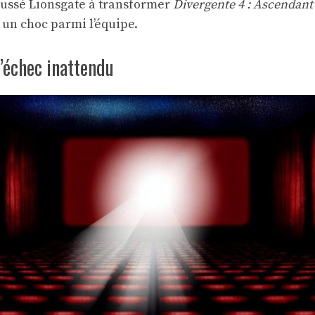
oussé Lionsgate à transformer
Divergente 4 : Ascendant
 un choc parmi l’équipe.
l’échec inattendu