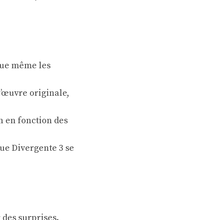
 que même les
 l’œuvre originale,
n en fonction des
que Divergente 3 se
 des surprises.