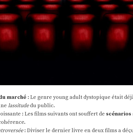
 du marché
: Le genre young adult dystopique était déj
une
lassitude
du public.
oissante : Les films suivants ont souffert de
scénarios
cohérence.
ntroversée
: Diviser le dernier livre en deux films a déçu