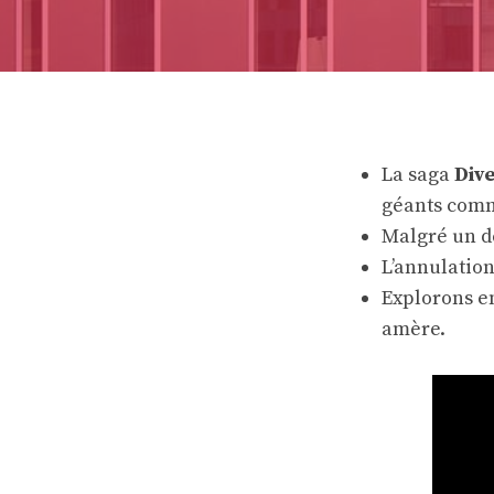
La saga
Div
géants co
Malgré un d
L’annulation
Explorons e
amère.