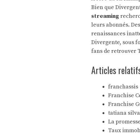
Bien que Divergente
streaming
recherc
leurs abonnés. D
renaissances inatt
Divergente, sous fo
fans de retrouver 
Articles relatif
franchassis
Franchise C
Franchise G
tatiana silv
La promesse
Taux immobil