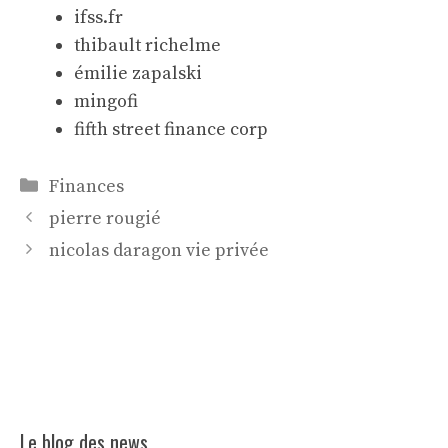
ifss.fr
thibault richelme
émilie zapalski
mingofi
fifth street finance corp
Catégories
Finances
pierre rougié
nicolas daragon vie privée
Le blog des news