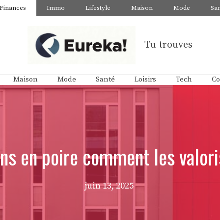
Finances
Immo
Lifestyle
Maison
Mode
Sa
Tu trouves
Maison
Mode
Santé
Loisirs
Tech
Co
ins en poire comment les valori
juin 13, 2025