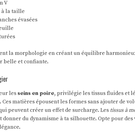
n V
à la taille
anches évasées
euille
turées
ent la morphologie en créant un équilibre harmonieux
r belle et confiante.
gier
eur les
seins en poire
, privilégie les tissus fluides et
n. Ces matières épousent les formes sans ajouter de vol
 qui peuvent créer un effet de surcharge. Les
tissus à mo
n et donner du dynamisme à ta silhouette. Opte pour des
élégance.