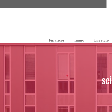
Aller
au
contenu
Finances
Immo
Lifestyle
se