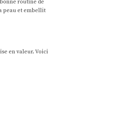
 bonne routine de
la peau et embellit
se en valeur. Voici