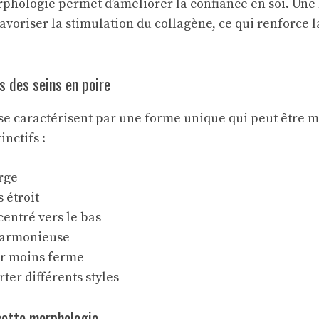
rphologie permet d’améliorer la confiance en soi. Une
favoriser la
stimulation du collagène
, ce qui renforce 
s des seins en poire
 se caractérisent par une forme unique qui peut être mi
inctifs :
rge
 étroit
entré vers le bas
harmonieuse
r moins ferme
rter différents styles
cette morphologie