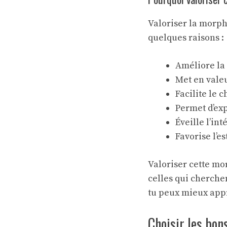
Valoriser la morph
quelques raisons :
Améliore la 
Met en valeu
Facilite le 
Permet d’ex
Éveille l’in
Favorise l’e
Valoriser cette mo
celles qui cherche
tu peux mieux appr
Choisir les bo