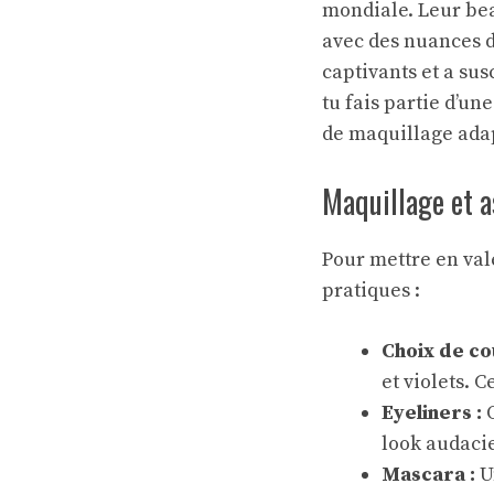
mondiale. Leur bea
avec des nuances d
captivants et a sus
tu fais partie d’un
de maquillage ada
Maquillage et a
Pour mettre en val
pratiques :
Choix de co
et violets. 
Eyeliners :
O
look audacie
Mascara :
Un