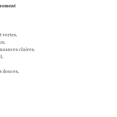
quement
t vertes.
ux.
 nuances claires.
l.
s douces.