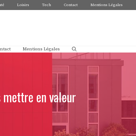
nté
Loisirs
Tech
Contact
Mentions Légales
ntact
Mentions Légales
 mettre en valeur