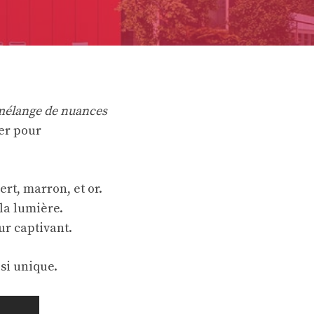
élange de nuances
rer pour
ert, marron, et or.
 la lumière.
ur captivant.
si unique.