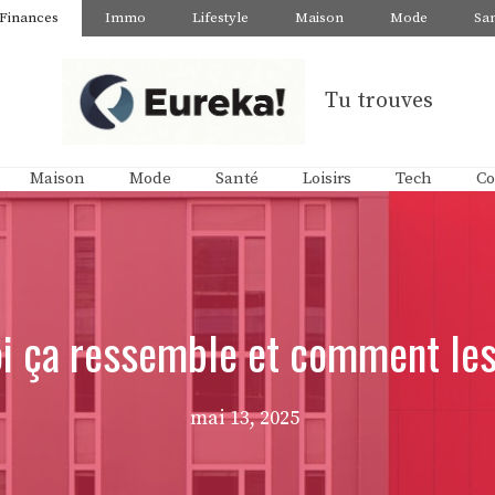
Finances
Immo
Lifestyle
Maison
Mode
Sa
Tu trouves
Maison
Mode
Santé
Loisirs
Tech
Co
uoi ça ressemble et comment les
mai 13, 2025