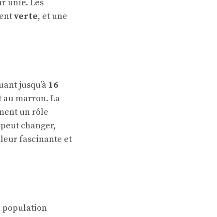
r unie. Les
vent
verte
, et une
uant jusqu’à
16
rt au marron. La
ement un rôle
l peut changer,
leur fascinante et
a population