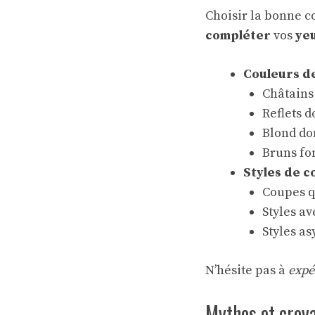
Choisir la bonne c
compléter
vos
yeu
Couleurs de
Châtains 
Reflets d
Blond dor
Bruns fon
Styles de co
Coupes q
Styles a
Styles a
N’hésite pas à
expé
Mythes et croya