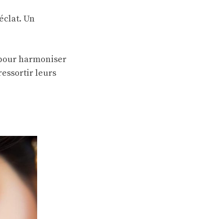
éclat. Un
e pour harmoniser
essortir leurs
l