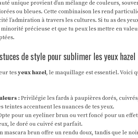
uté unique provient d’un mélange de couleurs, souven
orées ou bleues. Cette combinaison les rend particul
cité l’admiration à travers les cultures. Si tu as des ye
e minorité précieuse et que tu peux les mettre en vale
ptées.
stuces de style pour sublimer les yeux hazel
eur tes
yeux hazel
, le maquillage est essentiel. Voici 
uleurs :
Privilégie les fards à paupières dorés, cuivré
Ces teintes accentuent les nuances de tes yeux.
pte pour un eyeliner brun ou vert foncé pour un effet
ux, le doré ou cuivré est parfait.
 mascara brun offre un rendu doux, tandis que le noi