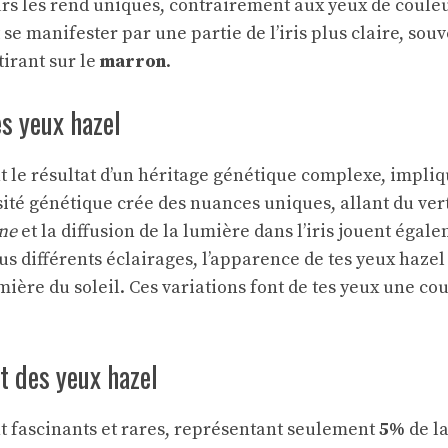
urs les rend uniques, contrairement aux yeux de couleu
se manifester par une partie de l’iris plus claire, sou
tirant sur le
marron
.
s yeux hazel
t le résultat d’un héritage génétique complexe, impliq
rsité génétique crée des nuances uniques, allant du ve
ne
et la diffusion de la lumière dans l’iris jouent égal
ous différents éclairages, l’apparence de tes yeux haze
ière du soleil. Ces variations font de tes yeux une cou
it des yeux hazel
t fascinants et rares, représentant seulement
5%
de l