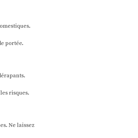
domestiques.
de portée.
idérapants.
 les risques.
es. Ne laissez