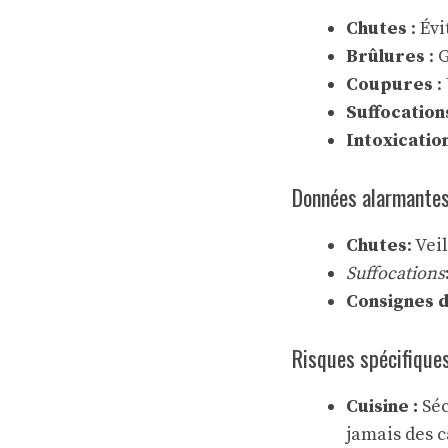
Chutes
: Évi
Brûlures
: 
Coupures
:
Suffocation
Intoxicatio
Données alarmante
Chutes
: Vei
Suffocations
Consignes d
Risques spécifiques
Cuisine :
Séc
jamais des c