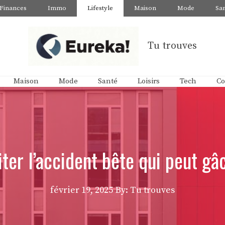
Finances
Immo
Lifestyle
Maison
Mode
Sa
Tu trouves
Maison
Mode
Santé
Loisirs
Tech
Co
er l’accident bête qui peut gâc
février 19, 2025
By: Tu trouves