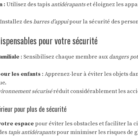
n :
Utilisez des tapis
antidérapants
et éloignez les appa
Installez des
barres d’appui
pour la sécurité des perso
ispensables pour votre sécurité
amiliale
: Sensibilisez chaque membre aux
dangers pot
our les enfants
: Apprenez-leur à éviter les objets da
ue.
vironnement sécurisé
réduit considérablement les acci
érieur pour plus de sécurité
otre espace
pour éviter les obstacles et faciliter la c
des
tapis antidérapants
pour minimiser les risques de g