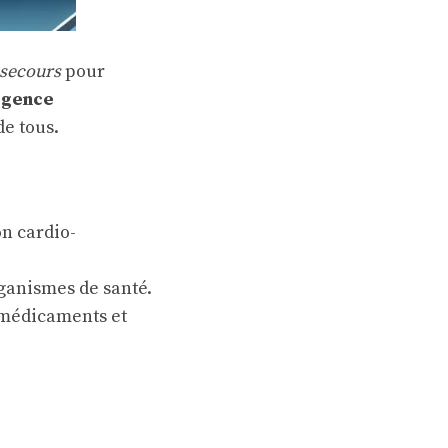
 secours
pour
rgence
e tous.
n cardio-
ganismes de santé.
 médicaments et