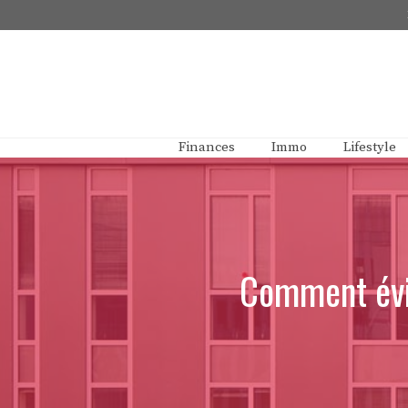
Aller
au
contenu
Finances
Immo
Lifestyle
Comment évit