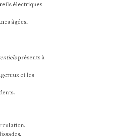
reils électriques
nnes âgées.
entiels
présents à
ngereux et les
dents.
irculation.
lissades.