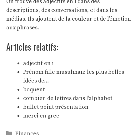
On trouve des adjectifs en i dans des
descriptions, des conversations, et dans les
médias. Ils ajoutent de la couleur et de l’émotion
aux phrases.
Articles relatifs:
adjectif en i
Prénom fille musulman: les plus belles
idées de…
boquent
combien de lettres dans l'alphabet
bullet point présentation
merci en grec
Catégories
Finances