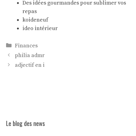
Des idées gourmandes pour sublimer vos
repas
koideneuf
ideo intérieur
Catégories
Finances
philia admr
adjectif en i
Le blog des news