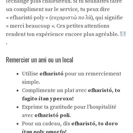
l’échange plus chaleureux. Si tu souhaites faire
un compliment sur le service, tu peux dire
« efharistó poly » (ευχαριστώ πο λύ), qui signifie
« merci beaucoup ». Ces petites attentions
rendent ton expérience encore plus agréable.
.
Remercier un ami ou un local
Utilise
efharistó
pour un remerciement
simple.
Complimente un plat avec
efharistó, to
fagito ítan yperoxo!
Exprime ta gratitude pour l’hospitalité
avec
efharistó poli
.
Pour un cadeau, dis
efharistó, to doro
ítan poly omorfo!