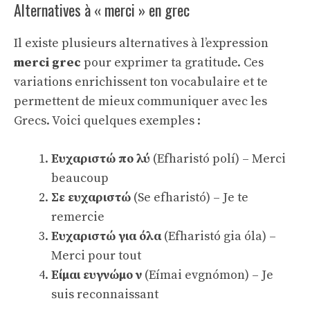
Alternatives à « merci » en grec
Il existe plusieurs alternatives à l’expression
merci grec
pour exprimer ta gratitude. Ces
variations enrichissent ton vocabulaire et te
permettent de mieux communiquer avec les
Grecs. Voici quelques exemples :
Ευχαριστώ πο λύ
(Efharistó polí) – Merci
beaucoup
Σε ευχαριστώ
(Se efharistó) – Je te
remercie
Ευχαριστώ για όλα
(Efharistó gia óla) –
Merci pour tout
Είμαι ευγνώμο ν
(Eímai evgnómon) – Je
suis reconnaissant