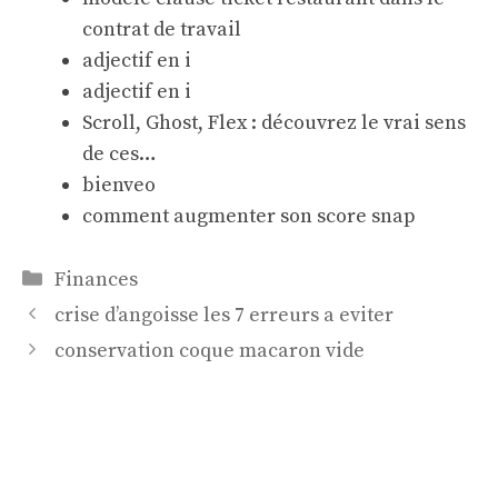
contrat de travail
adjectif en i
adjectif en i
Scroll, Ghost, Flex : découvrez le vrai sens
de ces…
bienveo
comment augmenter son score snap
Catégories
Finances
crise d’angoisse les 7 erreurs a eviter
conservation coque macaron vide