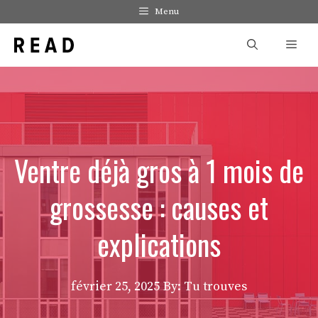
Aller
Menu
au
Men
contenu
Ventre déjà gros à 1 mois de
grossesse : causes et
explications
février 25, 2025
By: Tu trouves