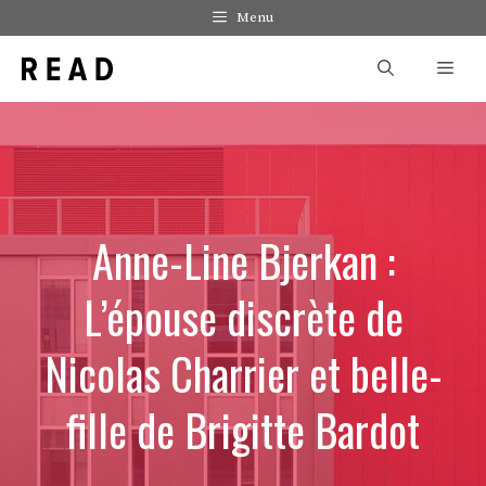
Aller
Menu
au
Men
contenu
Anne-Line Bjerkan :
L’épouse discrète de
Nicolas Charrier et belle-
fille de Brigitte Bardot