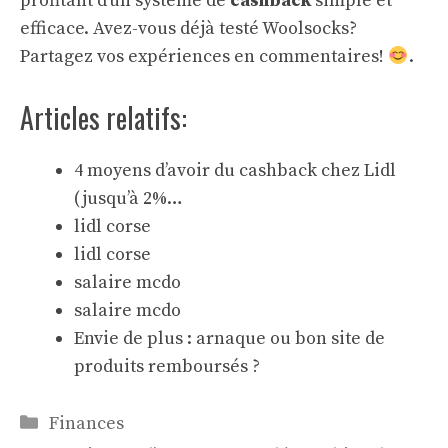
profitant d’un système de
cashback
simple et
efficace. Avez-vous déjà testé Woolsocks?
Partagez vos expériences en commentaires!
.
Articles relatifs:
4 moyens d’avoir du cashback chez Lidl
(jusqu’à 2%…
lidl corse
lidl corse
salaire mcdo
salaire mcdo
Envie de plus : arnaque ou bon site de
produits remboursés ?
Catégories
Finances