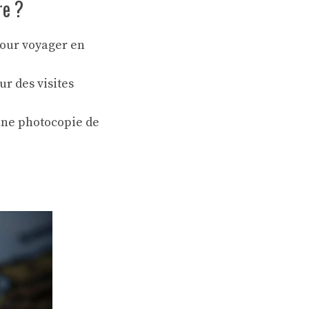
re ?
our voyager en
r des visites
une photocopie de