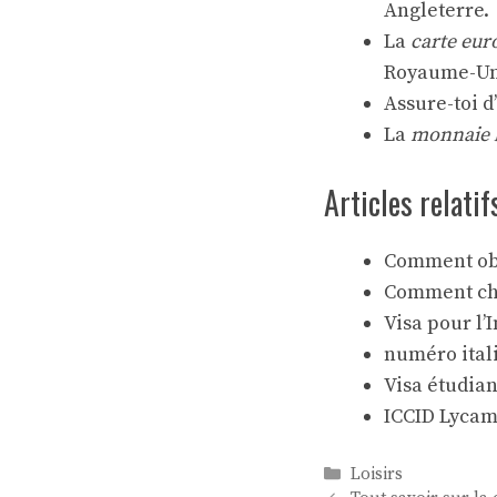
Angleterre.
La
carte eur
Royaume-Un
Assure-toi d
La
monnaie 
Articles relatif
Comment obt
Comment cho
Visa pour l’
numéro ital
Visa étudian
ICCID Lycamo
Catégories
Loisirs