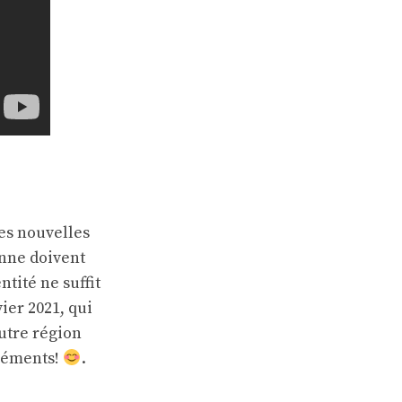
les nouvelles
enne doivent
tité ne suffit
ier 2021, qui
autre région
gréments!
.