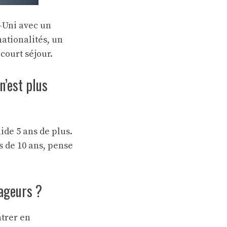
-Uni avec un
ationalités, un
court séjour.
n’est plus
lide 5 ans de plus.
s de 10 ans, pense
yageurs ?
ntrer en