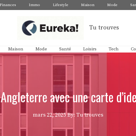
Finances
Immo
Lifestyle
Maison
Mode
Sa
Tu trouves
Maison
Mode
Santé
Loisirs
Tech
Co
n Angleterre avec une carte d’id
mars 22, 2025
By: Tu trouves