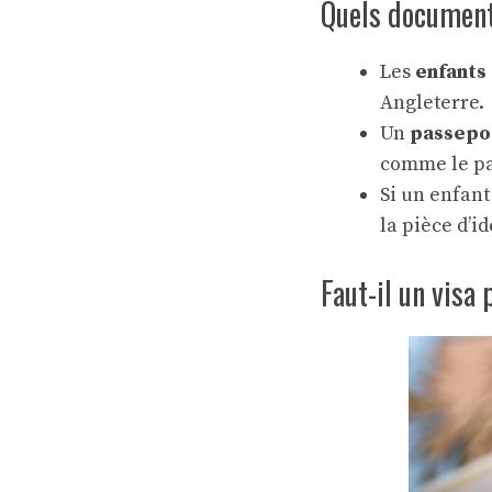
Quels document
Les
enfants
Angleterre.
Un
passepo
comme le pa
Si un enfant
la pièce d’i
Faut-il un visa 