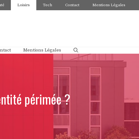
nté
Loisirs
Tech
Contact
Mentions Légales
ntact
Mentions Légales
entité périmée ?