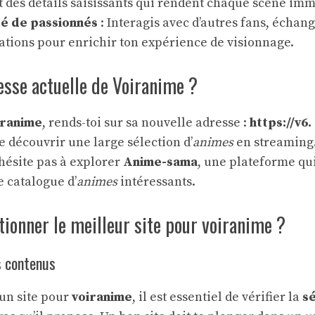
t des détails saisissants qui rendent chaque scène imm
 de passionnés
: Interagis avec d’autres fans, échang
ions pour enrichir ton expérience de visionnage.
resse actuelle de Voiranime ?
iranime
, rends-toi sur sa nouvelle adresse :
https://v6
e découvrir une large sélection d’
animes
en streaming.
’hésite pas à explorer
Anime-sama
, une plateforme qu
 catalogue d’
animes
intéressants.
ionner le meilleur site pour voiranime ?
s contenus
 un site pour
voiranime
, il est essentiel de vérifier la
sé