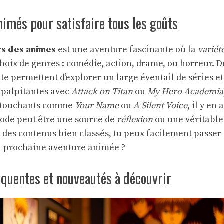
nimés pour satisfaire tous les goûts
rs des animes
est une aventure fascinante où la
variét
hoix de genres : comédie, action, drame, ou horreur. 
te permettent d’explorer un large éventail de séries et
s palpitantes avec
Attack on Titan
ou
My Hero Academia
ts touchants comme
Your Name
ou
A Silent Voice
, il y en
ode peut être une source de
réflexion
ou une véritabl
t des contenus bien classés, tu peux facilement passer
 ta prochaine aventure animée ?
équentes et nouveautés à découvrir