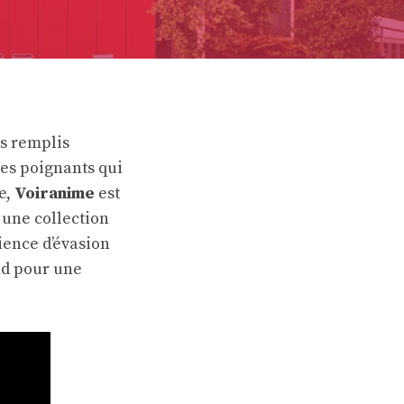
ts remplis
es poignants qui
e,
Voiranime
est
 une collection
rience d’évasion
nd pour une