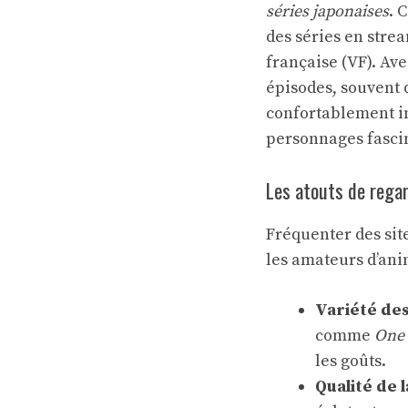
séries japonaises
. 
des séries en strea
française (VF). Av
épisodes, souvent 
confortablement in
personnages fasci
Les atouts de rega
Fréquenter des si
les amateurs d’anim
Variété de
comme
One 
les goûts.
Qualité de l