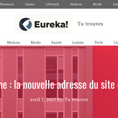
Finances
Immo
Lifestyle
Maison
Mode
Sa
Tu trouves
Maison
Mode
Santé
Loisirs
Tech
Co
e : la nouvelle adresse du sit
avril 7, 2025
By: Tu trouves