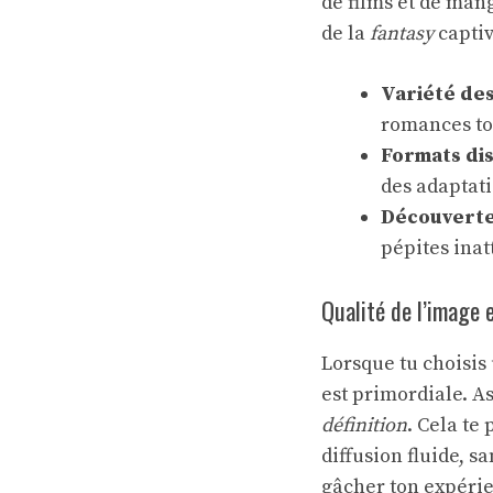
de films et de mang
de la
fantasy
captiv
Variété de
romances to
Formats di
des adaptat
Découvert
pépites inat
Qualité de l’image 
Lorsque tu choisis
est primordiale. As
définition
. Cela te
diffusion fluide, 
gâcher ton expérien