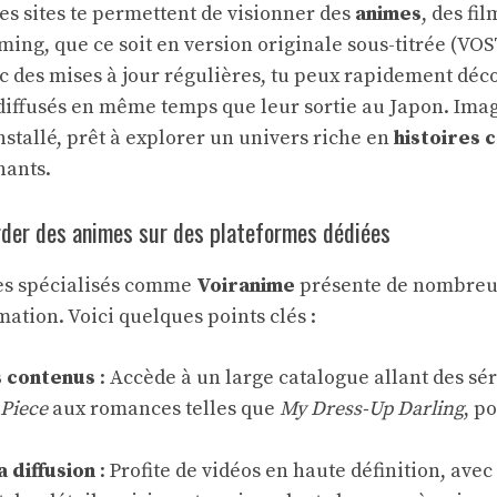
Ces sites te permettent de visionner des
animes
, des fi
ming, que ce soit en version originale sous-titrée (VO
ec des mises à jour régulières, tu peux rapidement déco
diffusés en même temps que leur sortie au Japon. Imag
stallé, prêt à explorer un univers riche en
histoires 
nants.
rder des animes sur des plateformes dédiées
tes spécialisés comme
Voiranime
présente de nombreu
ation. Voici quelques points clés :
s contenus
: Accède à un large catalogue allant des sér
Piece
aux romances telles que
My Dress-Up Darling
, p
a diffusion
: Profite de vidéos en haute définition, ave