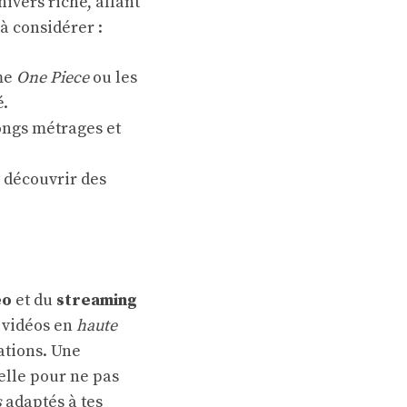
nivers riche, allant
à considérer :
mme
One Piece
ou les
é.
longs métrages et
t découvrir des
éo
et du
streaming
s vidéos en
haute
ations. Une
elle pour ne pas
s
adaptés à tes