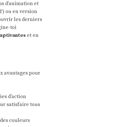
lms d’animation et
ST) ou en version
uvrir les derniers
ine-toi
captivantes
et en
x avantages pour
ies d’action
our satisfaire tous
c des couleurs