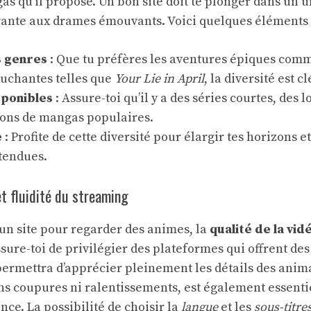
as qu’il propose. Un bon site doit te plonger dans un u
ante aux drames émouvants. Voici quelques éléments 
s genres
: Que tu préfères les aventures épiques co
uchantes telles que
Your Lie in April
, la diversité est cl
sponibles
: Assure-toi qu’il y a des séries courtes, des 
ions de mangas populaires.
e
: Profite de cette diversité pour élargir tes horizons e
tendues.
et fluidité du streaming
 un site pour regarder des animes, la
qualité de la vid
sure-toi de privilégier des plateformes qui offrent de
 permettra d’apprécier pleinement les détails des anim
sans coupures ni ralentissements, est également essenti
ce. La possibilité de choisir la
langue
et les
sous-titre