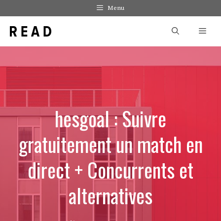
Aller
Menu
au
Men
contenu
hesgoal : Suivre
gratuitement un match en
direct + Concurrents et
alternatives