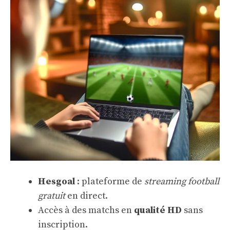
Hesgoal
: plateforme de
streaming football
gratuit
en direct.
Accès à des matchs en
qualité HD
sans
inscription.