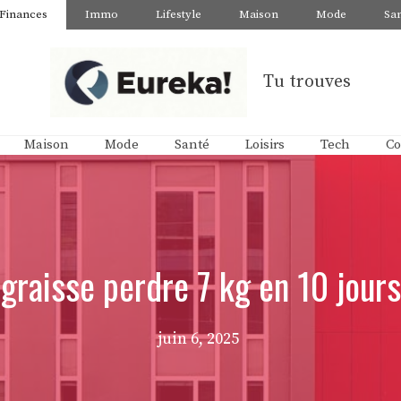
Finances
Immo
Lifestyle
Maison
Mode
Sa
Tu trouves
Maison
Mode
Santé
Loisirs
Tech
Co
 graisse perdre 7 kg en 10 jour
juin 6, 2025