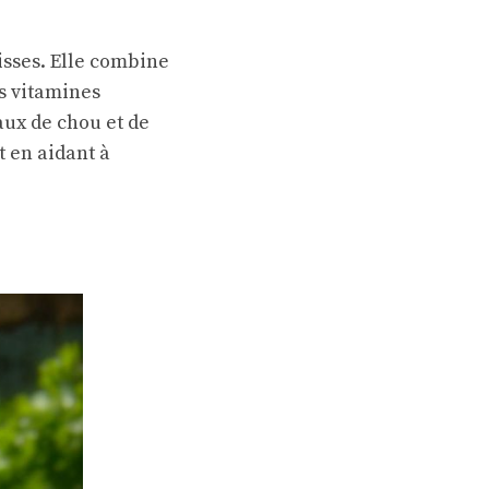
isses. Elle combine
es vitamines
eaux de chou et de
t en aidant à