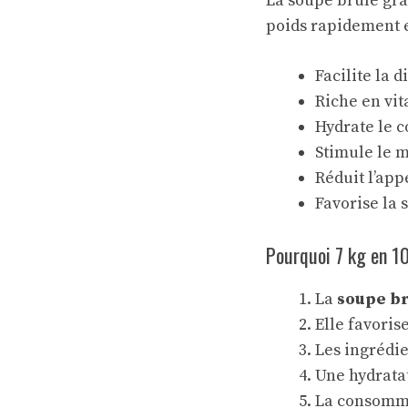
La soupe brûle gra
poids rapidement e
Facilite la d
Riche en vi
Hydrate le c
Stimule le 
Réduit l’appé
Favorise la s
Pourquoi 7 kg en 10
La
soupe br
Elle favorise
Les ingrédi
Une hydratat
La consommat