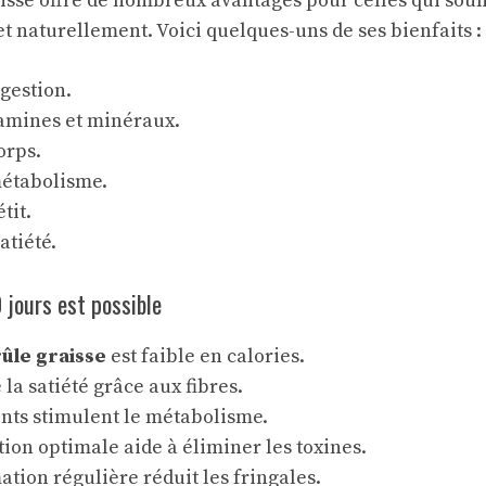
isse offre de nombreux avantages pour celles qui sou
t naturellement. Voici quelques-uns de ses bienfaits :
igestion.
tamines et minéraux.
orps.
métabolisme.
tit.
atiété.
 jours est possible
ûle graisse
est faible en calories.
 la satiété grâce aux fibres.
ents stimulent le métabolisme.
ion optimale aide à éliminer les toxines.
ion régulière réduit les fringales.