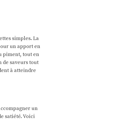
ettes simples. La
pour un apport en
 piment, tout en
n de saveurs tout
dent à atteindre
 accompagner un
 satiété. Voici