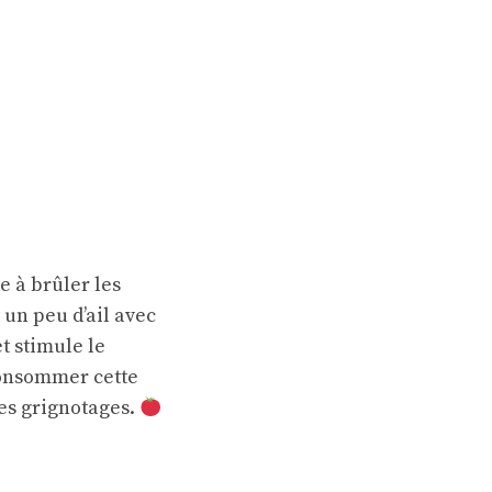
e à brûler les
 un peu d’ail avec
t stimule le
 Consommer cette
les grignotages.