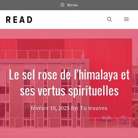
Aller
Menu
au
Men
contenu
Le sel rose de l’himalaya et
ses vertus spirituelles
février 10, 2025
By: Tu trouves