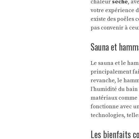
chaleur
sèche
, av
votre expérience d
existe des poêles c
pas convenir à ceu
Sauna et hammam
Le sauna et le ha
principalement fa
revanche, le hamm
l’humidité du bai
matériaux comme l’
fonctionne avec u
technologies, tell
Les bienfaits c