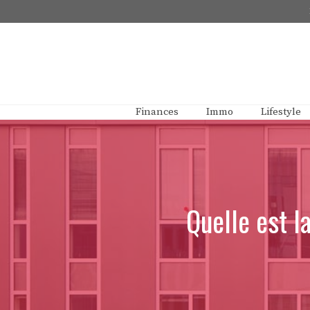
Aller
au
contenu
Finances
Immo
Lifestyle
Quelle est l