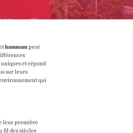
et
hammam
peut
différences
s uniques et répond
us sur leurs
n environnement qui
ue leur première
u fil des siècles