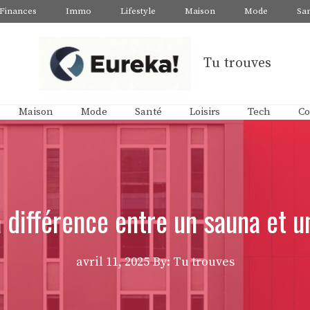
Finances
Immo
Lifestyle
Maison
Mode
Sa
Tu trouves
Maison
Mode
Santé
Loisirs
Tech
Co
a différence entre un sauna e
avril 11, 2025
By: Tu trouves