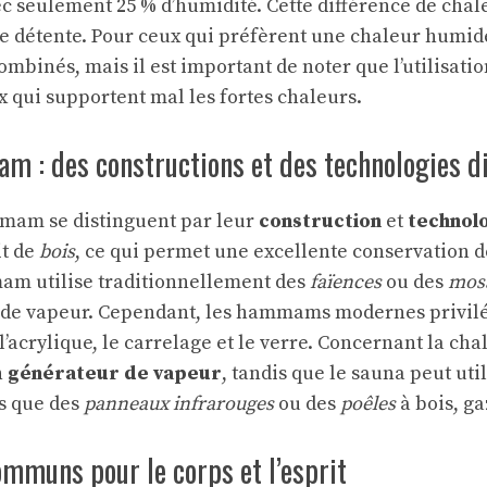
ec seulement 25 % d’humidité. Cette différence de chal
e détente. Pour ceux qui préfèrent une chaleur humide
ombinés, mais il est important de noter que l’utilisati
x qui supportent mal les fortes chaleurs.
 : des constructions et des technologies di
mmam se distinguent par leur
construction
et
technol
it de
bois
, ce qui permet une excellente conservation d
am utilise traditionnellement des
faïences
ou des
mos
n de vapeur. Cependant, les hammams modernes privilé
acrylique, le carrelage et le verre. Concernant la ch
n
générateur de vapeur
, tandis que le sauna peut uti
es que des
panneaux infrarouges
ou des
poêles
à bois, ga
ommuns pour le corps et l’esprit