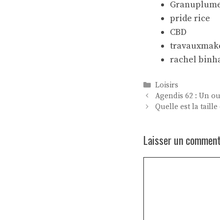
Granuplume :
pride rice
CBD
travauxmake
rachel binh
Catégories
Loisirs
Agendis 62 : Un o
Quelle est la tail
Laisser un comment
Commentaire