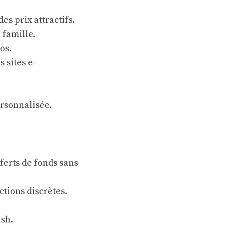
s prix attractifs.
 famille.
os.
 sites e-
ersonnalisée.
erts de fonds sans
actions discrètes.
ash.