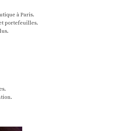
tique à Paris.
t portefeuilles.
lus.
es.
ation.