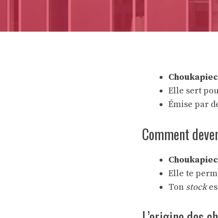
Choukapiec
Elle sert po
Émise par d
Comment deven
Choukapiec
Elle te perm
Ton
stock
es
L’origine des c