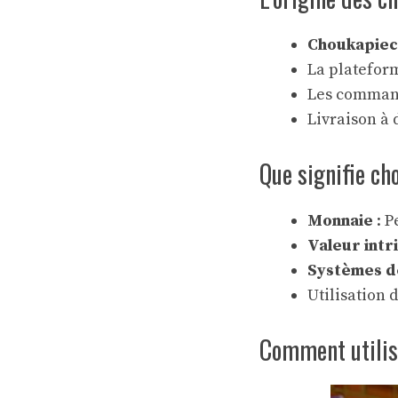
Choukapiec
La platefor
Les commande
Livraison à 
Que signifie ch
Monnaie
: P
Valeur intr
Systèmes d
Utilisation 
Comment utilis