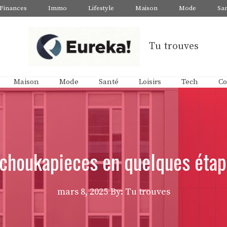
Finances
Immo
Lifestyle
Maison
Mode
Sa
Tu trouves
Maison
Mode
Santé
Loisirs
Tech
Co
choukapieces en quelques étap
mars 8, 2025
By: Tu trouves