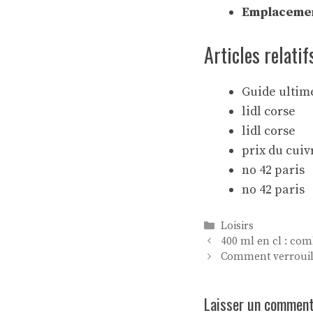
Emplacemen
Articles relatif
Guide ultim
lidl corse
lidl corse
prix du cuiv
no 42 paris
no 42 paris
Catégories
Loisirs
400 ml en cl : com
Comment verrouill
Laisser un comment