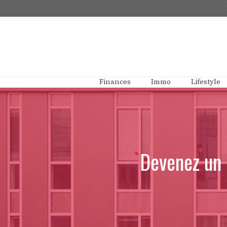
Aller
au
contenu
Finances
Immo
Lifestyle
Devenez un 