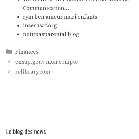
Communication…
rym ben ameur mari enfants
inserasaf.org
petitpasparental blog
Catégories
Finances
ensap.gouv mon compte
relibrary.com
Le blog des news