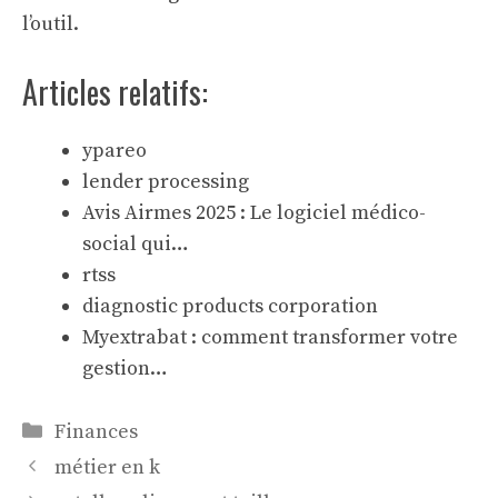
l’outil.
Articles relatifs:
ypareo
lender processing
Avis Airmes 2025 : Le logiciel médico-
social qui…
rtss
diagnostic products corporation
Myextrabat : comment transformer votre
gestion…
Catégories
Finances
métier en k