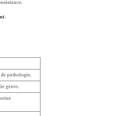
onsistance.
nt
.
 de pathologie.
ie grave.
 moins