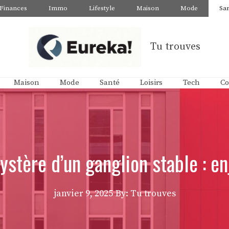
Finances
Immo
Lifestyle
Maison
Mode
Sa
Tu trouves
Maison
Mode
Santé
Loisirs
Tech
Co
tère d’un ganglion stable : en
janvier 9, 2025
By: Tu trouves