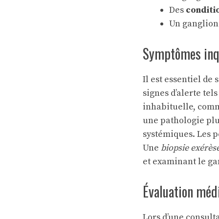
Des
conditi
Un ganglion
Symptômes inqu
Il est essentiel de
signes d’alerte tel
inhabituelle, comm
une pathologie pl
systémiques. Les 
Une
biopsie exérès
et examinant le ga
Évaluation médi
Lors d’une consult