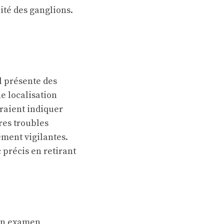
ité des ganglions.
il présente des
e localisation
rraient indiquer
res troubles
ement vigilantes.
précis en retirant
 un examen