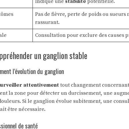
Indique une
stabilité
potentielle.
tômes
Pas de fièvre, perte de poids ou sueurs
rassurant.
ale
Consultation pour exclure des causes 
appréhender un ganglion stable
ement l’évolution du ganglion
urveiller attentivement
tout changement concernan
nt la zone pour détecter un durcissement, une augmen
 douleurs. Si le ganglion évolue subitement, une consu
it être nécessaire.
sionnel de santé