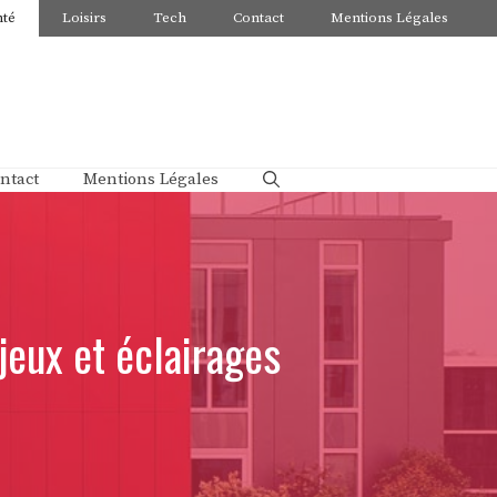
nté
Loisirs
Tech
Contact
Mentions Légales
ntact
Mentions Légales
jeux et éclairages