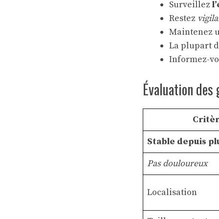
Surveillez
l
Restez
vigil
Maintenez u
La plupart d
Informez-vo
Évaluation des
Critè
Stable depuis pl
Pas douloureux
Localisation