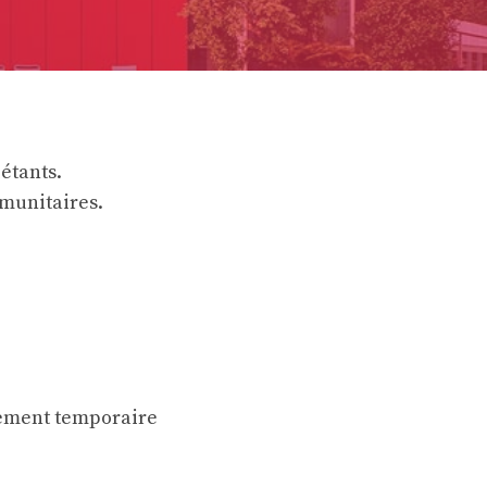
étants.
mmunitaires.
lement temporaire