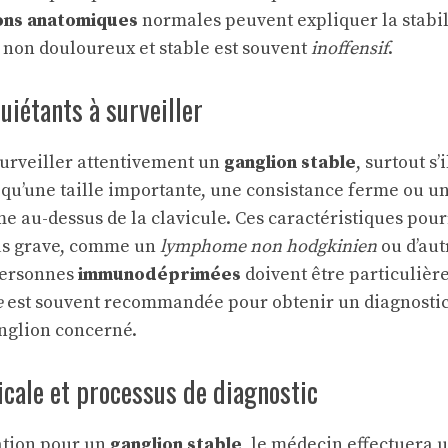
ons anatomiques
normales peuvent expliquer la stabil
 non douloureux et stable est souvent
inoffensif
.
iétants à surveiller
 surveiller attentivement un
ganglion stable
, surtout s’
s qu’une taille importante, une consistance ferme ou un
e au-dessus de la clavicule. Ces caractéristiques pou
us grave, comme un
lymphome non hodgkinien
ou d’aut
personnes
immunodéprimées
doivent être particulièr
e
est souvent recommandée pour obtenir un diagnostic 
nglion concerné.
cale et processus de diagnostic
ation pour un
ganglion stable
, le médecin effectuera