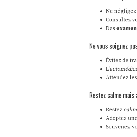
Ne négligez
Consultez v
Des
examen
Ne vous soignez pa
Évitez de tr
L’
automédica
Attendez les
Restez calme mais 
Restez
calm
Adoptez une
Souvenez-vou