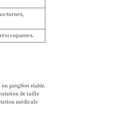
 nocturnes,
préoccupantes.
t un
ganglion stable
.
tation de taille
ltation médicale