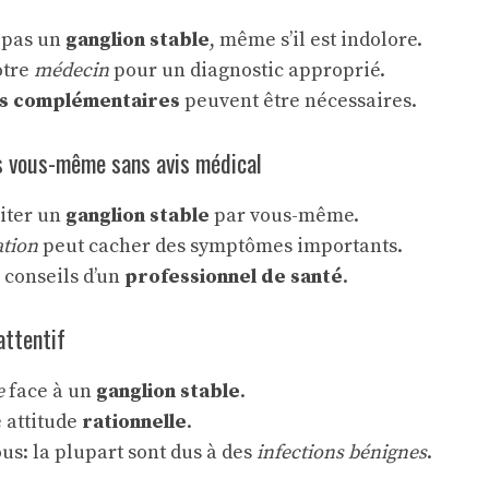
 pas un
ganglion stable
, même s’il est indolore.
otre
médecin
pour un diagnostic approprié.
s complémentaires
peuvent être nécessaires.
s vous-même sans avis médical
aiter un
ganglion stable
par vous-même.
tion
peut cacher des symptômes importants.
 conseils d’un
professionnel de santé
.
attentif
e
face à un
ganglion stable
.
 attitude
rationnelle
.
s: la plupart sont dus à des
infections bénignes
.