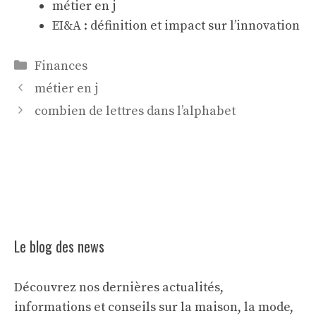
métier en j
EI&A : définition et impact sur l’innovation
Catégories
Finances
métier en j
combien de lettres dans l’alphabet
Le blog des news
Découvrez nos dernières actualités,
informations et conseils sur la maison, la mode,