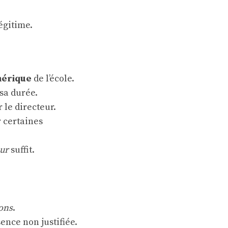
égitime.
mérique
de l’école.
sa durée.
le directeur.
r certaines
eur
suffit.
ons
.
ence non justifiée.