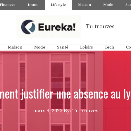
Finances
Immo
Lifestyle
Maison
Mode
Sa
Tu trouves
Maison
Mode
Santé
Loisirs
Tech
Co
nt justifier une absence au l
mars 9, 2025
By: Tu trouves