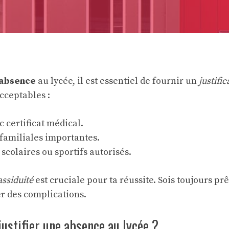
e absence
au lycée, il est essentiel de fournir un
justific
cceptables :
 certificat médical.
familiales importantes.
colaires ou sportifs autorisés.
assiduité
est cruciale pour ta réussite. Sois toujours pr
r des complications.
stifier une absence au lycée ?