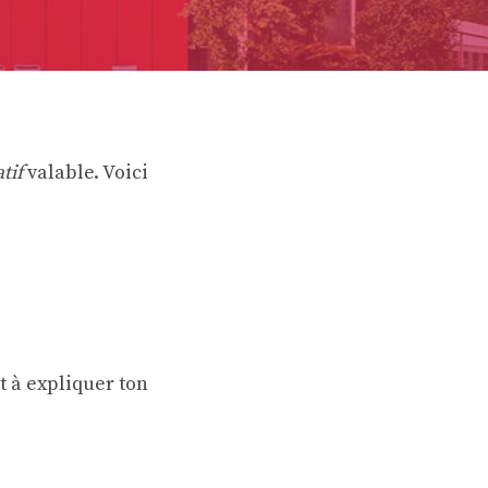
atif
valable. Voici
êt à expliquer ton