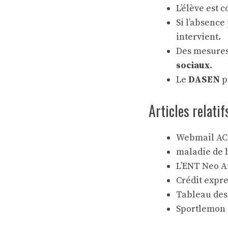
L’élève est 
Si l’absence 
intervient.
Des mesures
sociaux
.
Le
DASEN
p
Articles relatif
Webmail AC
maladie de 
L’ENT Neo Ai
Crédit expre
Tableau des 
Sportlemon :