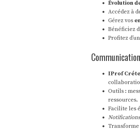
Évolution d
Accédez à d
Gérez vos
e
Bénéficiez 
Profitez d’u
Communication 
IProf Créte
collaboratio
Outils : mes
ressources.
Facilite les
Notifications
Transforme l