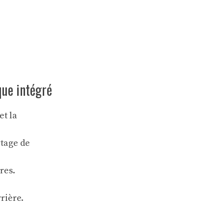
que intégré
t la
rtage de
res.
rière.