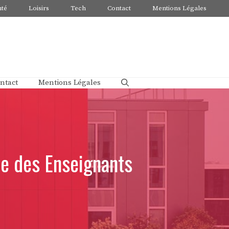
nté
Loisirs
Tech
Contact
Mentions Légales
ntact
Mentions Légales
ce des Enseignants