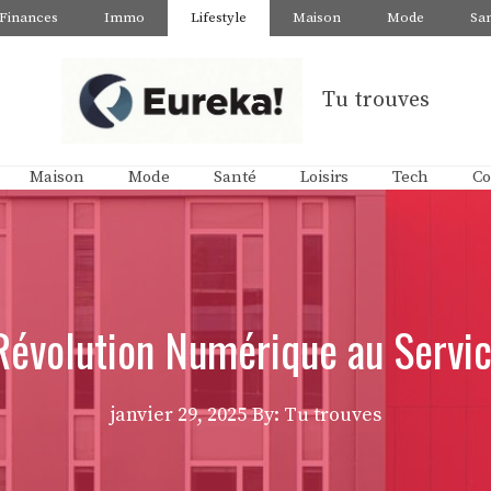
Finances
Immo
Lifestyle
Maison
Mode
Sa
Tu trouves
Maison
Mode
Santé
Loisirs
Tech
Co
a Révolution Numérique au Servi
janvier 29, 2025
By: Tu trouves