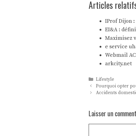
Articles relatif
IProf Dijon 
EI&A : défin
Maximisez 
e service uh
Webmail AC
arkcity.net
Catégories
Lifestyle
Pourquoi opter po
Accidents domestiq
Laisser un comment
Commentaire