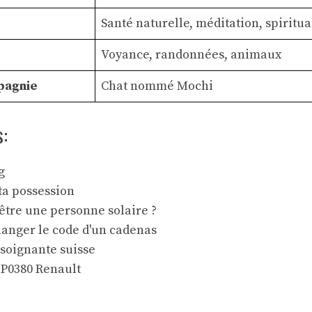
Santé naturelle, méditation, spiritua
Voyance, randonnées, animaux
pagnie
Chat nommé Mochi
s:
g
ta possession
’être une personne solaire ?
nger le code d'un cadenas
 soignante suisse
 P0380 Renault