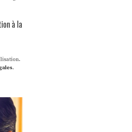
ion à la
lisation.
gales
.