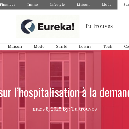
Finances
Immo
Lifestyle
Maison
Mode
Sa
Tu trouves
Maison
Mode
Santé
Loisirs
Tech
Co
sur l’hospitalisation à la deman
mars 8, 2025
By: Tu trouves