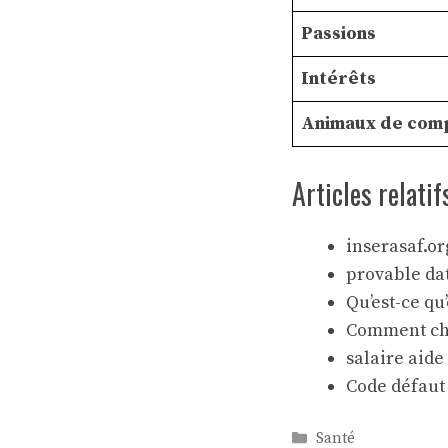
Passions
Intérêts
Animaux de com
Articles relatif
inserasaf.or
provable da
Qu’est-ce qu
Comment cha
salaire aide
Code défaut
Catégories
Santé