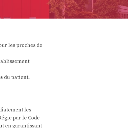
our les proches de
tablissement
ts
du patient.
diatement les
Régie par le Code
out en garantissant