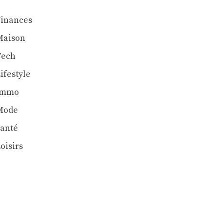
Finances
Maison
Tech
ifestyle
Immo
Mode
Santé
oisirs