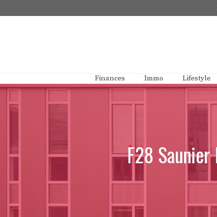
Aller
au
contenu
Finances
Immo
Lifestyle
F28 Saunier D