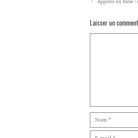
Appeler en Italie :
Laisser un comment
Commentaire
Nom
E-