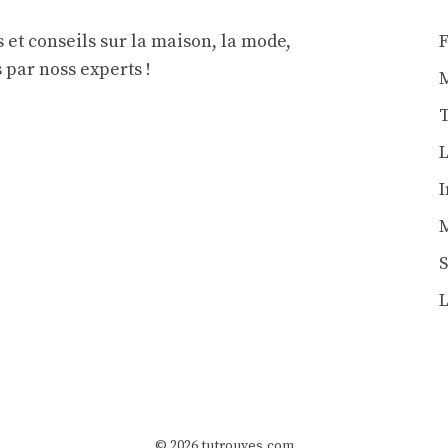
 et conseils sur la maison, la mode,
s par noss experts !
L
L
© 2026 tutrouves.com