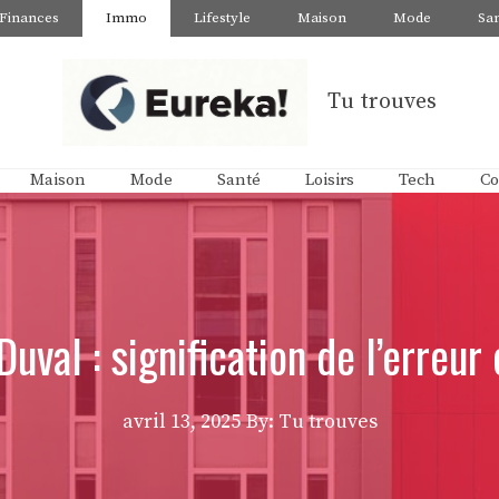
Finances
Immo
Lifestyle
Maison
Mode
Sa
Tu trouves
Maison
Mode
Santé
Loisirs
Tech
Co
uval : signification de l’erreu
avril 13, 2025
By: Tu trouves