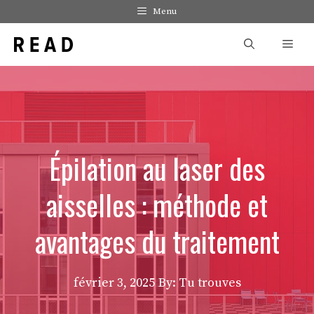
Aller
Menu
au
Men
contenu
Épilation au laser des
aisselles : méthode et
avantages du traitement
février 3, 2025
By: Tu trouves