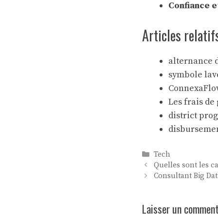
Confiance e
Articles relatif
alternance 
symbole lave
ConnexaFlow
Les frais de
district pr
disbursemen
Catégories
Tech
Quelles sont les c
Consultant Big Dat
Laisser un comment