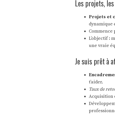
Les projets, les
Projets et 
dynamique e
Commence pa
L’objectif : 
une vraie éq
Je suis prêt à 
Encadrement
t’aider.
Taux de retou
Acquisition
Développem
professionne