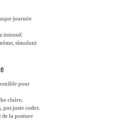
haque journée
 intensif
.
inôme, simulant
ce
sponible pour
he claire.
 pas juste coder.
 de la posture