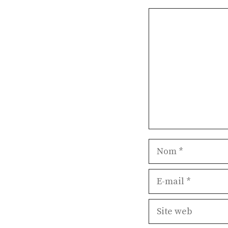
Commentaire
Nom
E-
mail
Site
web