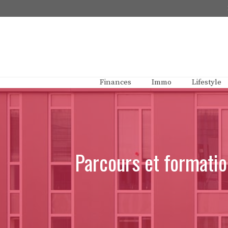
Aller
au
contenu
Finances
Immo
Lifestyle
Parcours et formatio