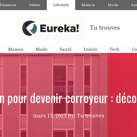
Finances
Immo
Lifestyle
Maison
Mode
Sa
Tu trouves
Maison
Mode
Santé
Loisirs
Tech
Co
n pour devenir corroyeur : déco
mars 15, 2025
By: Tu trouves