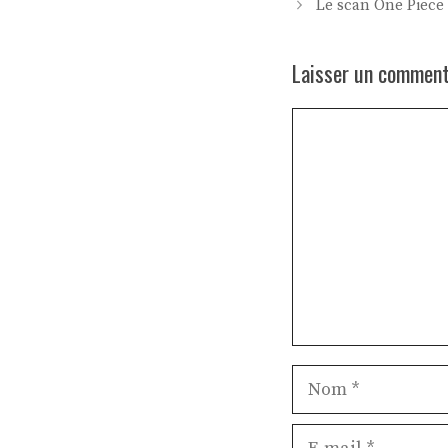
Le scan One Piece 
Laisser un comment
Commentaire
Nom
E-