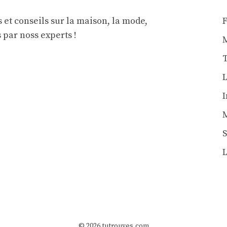
 et conseils sur la maison, la mode,
s par noss experts !
L
L
© 2026 tutrouves.com