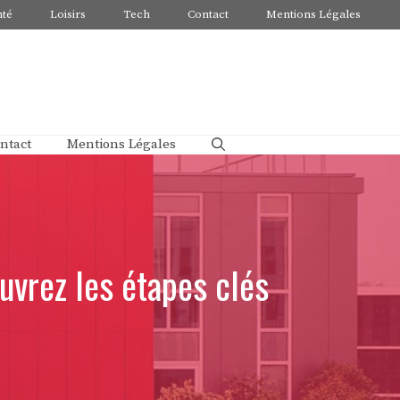
nté
Loisirs
Tech
Contact
Mentions Légales
ntact
Mentions Légales
uvrez les étapes clés