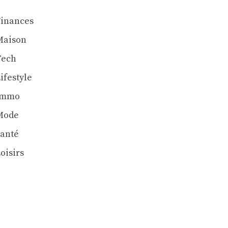
Finances
Maison
Tech
ifestyle
Immo
Mode
Santé
oisirs