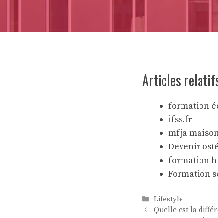
Articles relatif
formation é
ifss.fr
mfja maison
Devenir ost
formation h
Formation se
Catégories
Lifestyle
Quelle est la diff