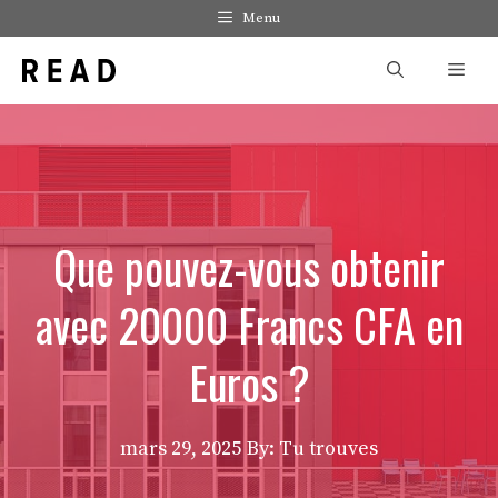
Aller
Menu
au
Men
contenu
Que pouvez-vous obtenir
avec 20000 Francs CFA en
Euros ?
mars 29, 2025
By: Tu trouves