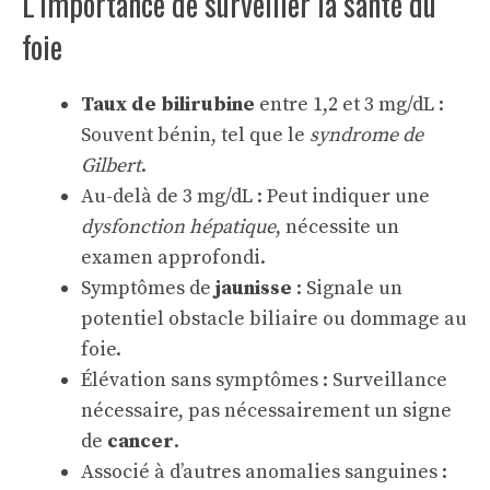
L’importance de surveiller la santé du
foie
Taux de bilirubine
entre 1,2 et 3 mg/dL :
Souvent bénin, tel que le
syndrome de
Gilbert
.
Au-delà de 3 mg/dL : Peut indiquer une
dysfonction hépatique
, nécessite un
examen approfondi.
Symptômes de
jaunisse
: Signale un
potentiel obstacle biliaire ou dommage au
foie.
Élévation sans symptômes : Surveillance
nécessaire, pas nécessairement un signe
de
cancer
.
Associé à d’autres anomalies sanguines :