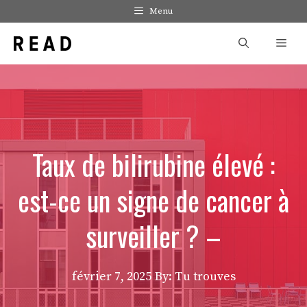
Aller
Menu
au
Men
contenu
Taux de bilirubine élevé :
est-ce un signe de cancer à
surveiller ? –
février 7, 2025
By: Tu trouves