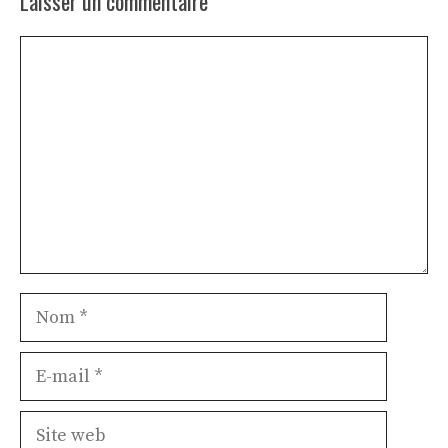
Laisser un commentaire
Commentaire
Nom
E-
mail
Site