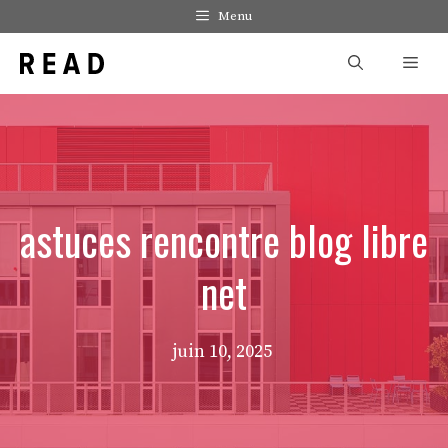
Aller
Menu
au
Men
contenu
astuces rencontre blog libre
net
juin 10, 2025