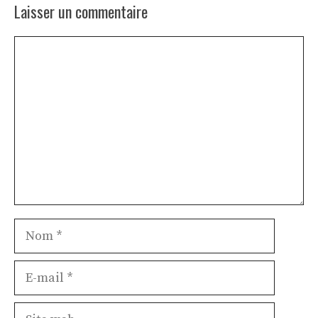
Laisser un commentaire
Commentaire
Nom
E-
mail
Site