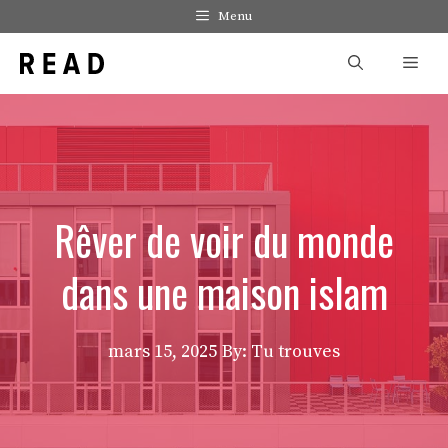
Aller
Menu
au
Men
contenu
Rêver de voir du monde
dans une maison islam
mars 15, 2025
By: Tu trouves