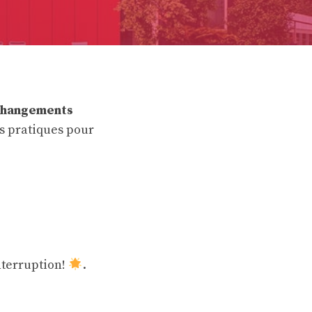
changements
s pratiques pour
nterruption!
.