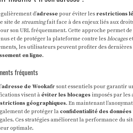
gulièrement d’
adresse
pour éviter les
restrictions l
Ce site de
streaming
fait face à des enjeux liés aux droit
à jour son URL fréquemment. Cette approche permet de
enus et de protéger la plateforme contre les
blocages
et
ments, les utilisateurs peuvent profiter des dernière
issement en ligne
.
ments fréquents
’
adresse de Wookafr
sont essentiels pour garantir u
ications visent à
éviter les blocages
imposés par les a
estrictions géographiques
. En maintenant l’anonymat 
également de protéger la
confidentialité des données
gales. Ces stratégies améliorent la performance du sit
teur optimale.