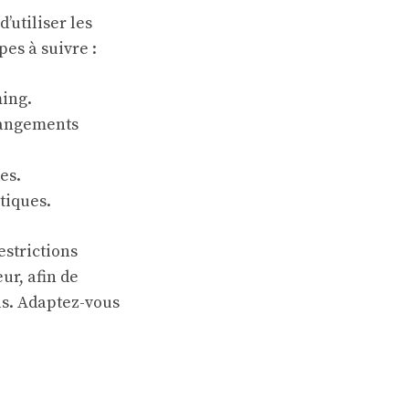
 d’utiliser les
es à suivre :
ming.
changements
es.
tiques.
estrictions
ur, afin de
as. Adaptez-vous