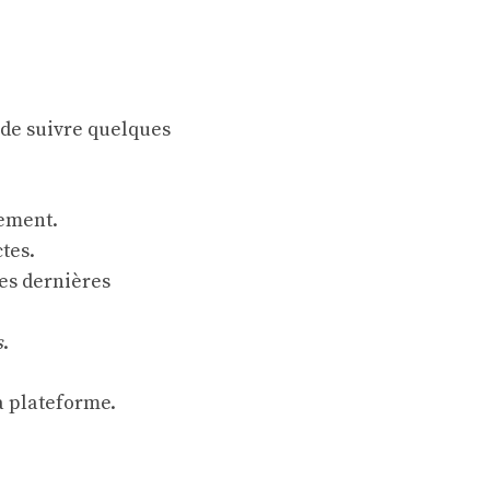
el de suivre quelques
rement.
tes.
es dernières
s
.
la plateforme.