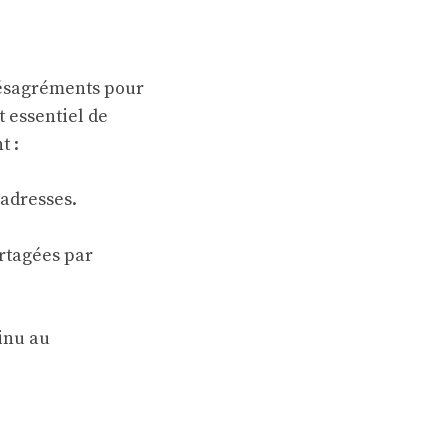
ésagréments pour
t essentiel de
t :
adresses.
rtagées par
tinu au