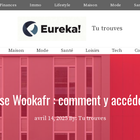
Finances
Immo
Lifestyle
Maison
Mode
Sa
Tu trouves
Maison
Mode
Santé
Loisirs
Tech
Co
se Wookafr : comment y accéd
avril 14, 2025
By: Tu trouves