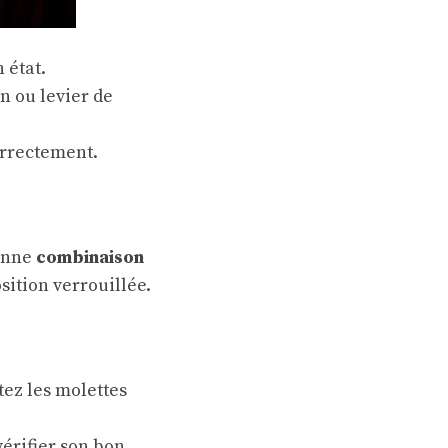
 état.
n ou levier de
orrectement.
ienne
combinaison
sition verrouillée.
tez les molettes
vérifier son bon