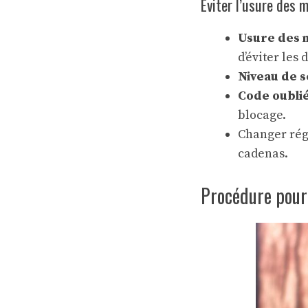
Éviter l’usure des 
Usure des 
d’éviter les
Niveau de s
Code oubli
blocage.
Changer rég
cadenas.
Procédure pour