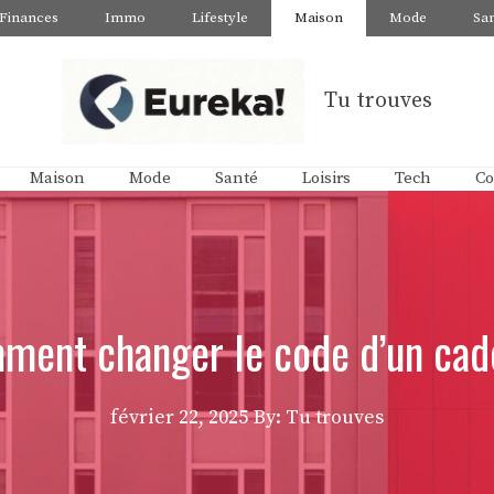
Finances
Immo
Lifestyle
Maison
Mode
Sa
Tu trouves
Maison
Mode
Santé
Loisirs
Tech
Co
ment changer le code d’un cad
février 22, 2025
By: Tu trouves