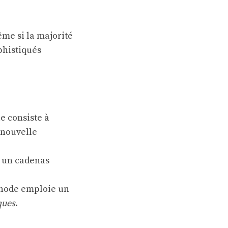
ême si la majorité
phistiqués
e consiste à
 nouvelle
r un cadenas
thode emploie un
ques
.