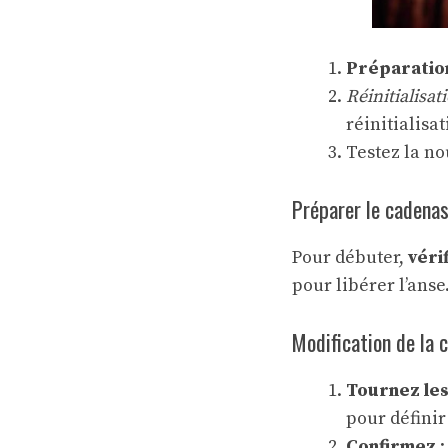
Préparatio
Réinitialisat
réinitialisat
Testez la n
Préparer le cadena
Pour débuter,
véri
pour libérer l’anse
Modification de la 
Tournez les
pour défini
Confirmez
: