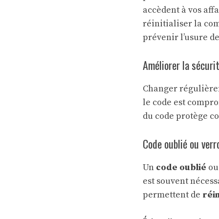
accèdent à vos affa
réinitialiser la c
prévenir l’usure d
Améliorer la sécuri
Changer régulièr
le code est compro
du code protège c
Code oublié ou verro
Un
code oublié
o
est souvent néces
permettent de
réin