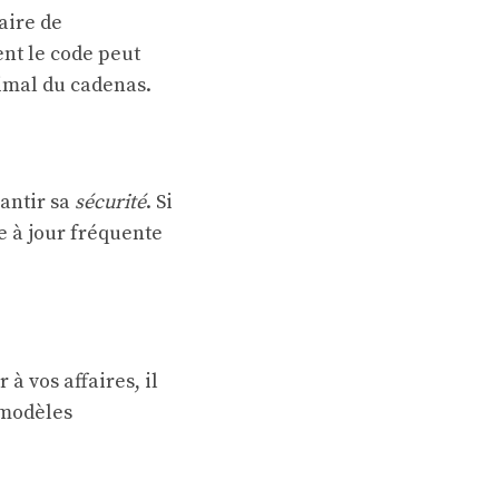
aire de
ent le code peut
imal du cadenas.
rantir sa
sécurité
. Si
e à jour fréquente
à vos affaires, il
 modèles