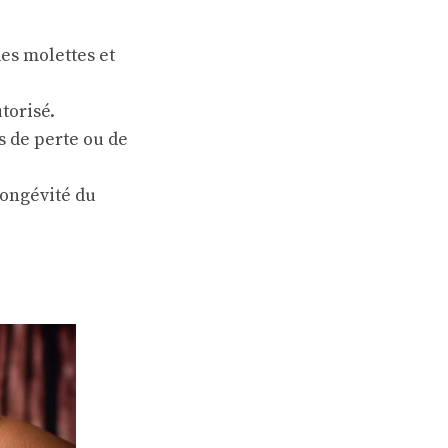
des molettes et
torisé.
s de perte ou de
longévité du