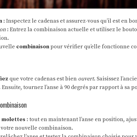
n
: Inspectez le cadenas et assurez-vous qu’il est en bon
ion
: Entrez la combinaison actuelle et utilisez le bouto
ion.
ouvelle
combinaison
pour vérifier qu’elle fonctionne c
s
fiez
que votre cadenas est bien
ouvert
. Saisissez l’anc
. Ensuite, tournez l’anse à 90 degrés par rapport à sa po
combinaison
 molettes
: tout en maintenant l’anse en position, ajus
r votre nouvelle combinaison.
 relâchez l’anse et testez la combinaison choisie pour 