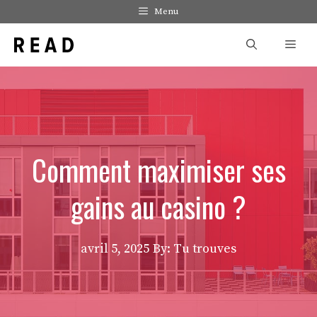
Aller
Menu
au
Men
contenu
Comment maximiser ses
gains au casino ?
avril 5, 2025
By: Tu trouves