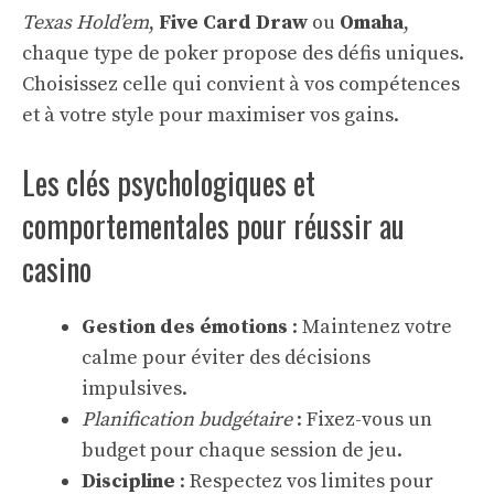
Texas Hold’em
,
Five Card Draw
ou
Omaha
,
chaque type de poker propose des défis uniques.
Choisissez celle qui convient à vos compétences
et à votre style pour maximiser vos gains.
Les clés psychologiques et
comportementales pour réussir au
casino
Gestion des émotions
: Maintenez votre
calme pour éviter des décisions
impulsives.
Planification budgétaire
: Fixez-vous un
budget pour chaque session de jeu.
Discipline
: Respectez vos limites pour