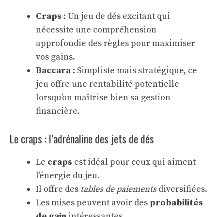
Craps
: Un jeu de dés excitant qui
nécessite une compréhension
approfondie des règles pour maximiser
vos gains.
Baccara
: Simpliste mais stratégique, ce
jeu offre une rentabilité potentielle
lorsqu’on maîtrise bien sa gestion
financière.
Le craps : l’adrénaline des jets de dés
Le
craps
est idéal pour ceux qui aiment
l’énergie du jeu.
Il offre des
tables de paiements
diversifiées.
Les mises peuvent avoir des
probabilités
de gain
intéressantes.