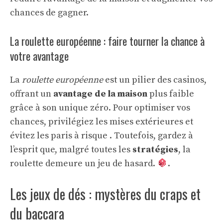
chances de gagner.
La roulette européenne : faire tourner la chance à
votre avantage
La
roulette européenne
est un pilier des casinos,
offrant un
avantage de la maison
plus faible
grâce à son unique zéro. Pour optimiser vos
chances, privilégiez les mises extérieures et
évitez les paris à risque . Toutefois, gardez à
l’esprit que, malgré toutes les
stratégies
, la
roulette demeure un jeu de hasard.
.
Les jeux de dés : mystères du craps et
du baccara