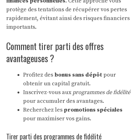
finances personnelles
. Cette approche vous
protège des tentations de récupérer vos pertes
rapidement, évitant ainsi des risques financiers
importants.
Comment tirer parti des offres
avantageuses ?
Profitez des
bonus sans dépôt
pour
obtenir un capital gratuit.
Inscrivez-vous aux
programmes de fidélité
pour accumuler des avantages.
Recherchez les
promotions spéciales
pour maximiser vos gains.
Tirer parti des programmes de fidélité