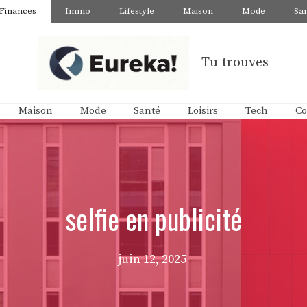
Finances
Immo
Lifestyle
Maison
Mode
Sa
Tu trouves
Maison
Mode
Santé
Loisirs
Tech
Co
selfie en publicité
juin 12, 2025