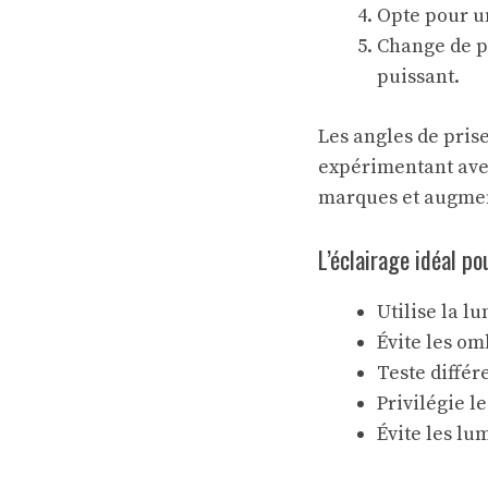
Opte pour un
Change de pe
puissant.
Les angles de prise
expérimentant avec
marques et augment
L’éclairage idéal po
Utilise la l
Évite les om
Teste différ
Privilégie l
Évite les lu