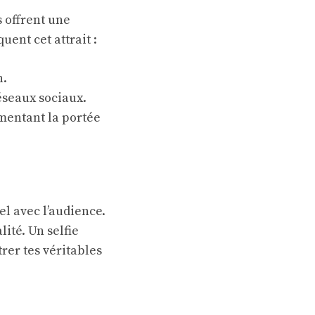
s offrent une
uent cet attrait :
n.
réseaux sociaux.
gmentant la portée
éel avec l’audience.
ité. Un selfie
trer tes véritables