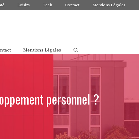
nté
Loisirs
Tech
Contact
Mentions Légales
ntact
Mentions Légales
eloppement personnel ?