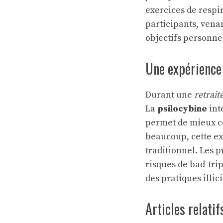
exercices de respir
participants, vena
objectifs personne
Une expérience
Durant une
retrait
La
psilocybine
int
permet de mieux co
beaucoup, cette e
traditionnel. Les 
risques de bad-tri
des pratiques illici
Articles relatif