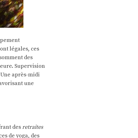
ppement
sont légales, ces
onsomment des
ieure. Supervision
. Une après-midi
favorisant une
frant des
retraites
es de yoga, des