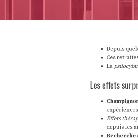
Depuis que
Ces retraite
La
psilocybi
Les effets sur
Champignon
expériences
Effets théra
depuis les a
Recherche