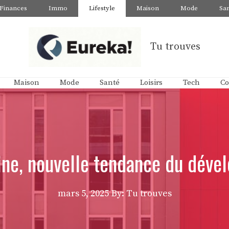
Finances
Immo
Lifestyle
Maison
Mode
Sa
Tu trouves
Maison
Mode
Santé
Loisirs
Tech
Co
bine, nouvelle tendance du dév
mars 5, 2025
By: Tu trouves