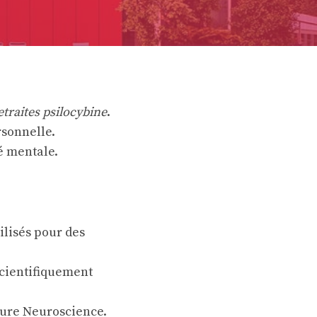
etraites psilocybine
.
sonnelle.
é mentale.
ilisés pour des
scientifiquement
ture Neuroscience.