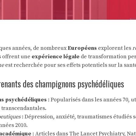
lques années, de nombreux
Européens
explorent les
r
s offrent une
expérience légale
de transformation per
ne
est recherchée pour ses effets potentiels sur la sant
prenants des champignons psychédéliques
s psychédéliques
: Popularisés dans les années 70, ut
 transcendantales.
peutiques
: Dépression, anxiété, traumatismes étudiés 
nnées 2010.
 académique
: Articles dans The Lancet Psychiatry, Na