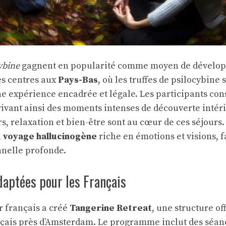
cybine
gagnent en popularité comme moyen de dévelo
es centres aux
Pays-Bas
, où les truffes de psilocybine 
une expérience encadrée et légale. Les participants c
vivant ainsi des moments intenses de découverte intér
rs, relaxation et bien-être sont au cœur de ces séjours
n
voyage hallucinogène
riche en émotions et visions, 
nnelle profonde.
daptées pour les Français
r français a créé
Tangerine Retreat
, une structure of
çais près d’Amsterdam. Le programme inclut des séanc