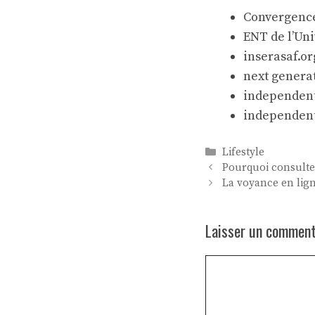
Convergence
ENT de l’Uni
inserasaf.or
next genera
independent
independent
Catégories
Lifestyle
Pourquoi consulte
La voyance en lig
Laisser un comment
Commentaire