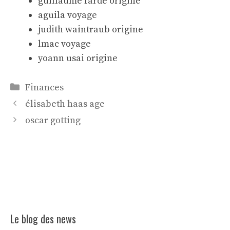
guillaume farde origine
aguila voyage
judith waintraub origine
lmac voyage
yoann usai origine
Catégories
Finances
élisabeth haas age
oscar gotting
Le blog des news