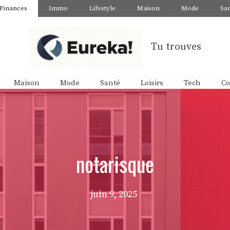
Finances
Immo
Lifestyle
Maison
Mode
Sa
Tu trouves
Maison
Mode
Santé
Loisirs
Tech
Co
notarisque
juin 9, 2025