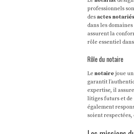
Le
notariat
désigne
professionnels sont
des
actes notarié
dans les domaines i
assurent la conform
rôle essentiel dans
Rôle du notaire
Le
notaire
joue un 
garantit l’authentic
expertise, il assur
litiges futurs et d
également responsab
soient respectées, o
Les missions du