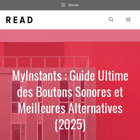
Aller
Menu
au
Men
contenu
MyInstants : Guide Ultime
des Boutons Sonores et
Meilleures Alternatives
(2025)