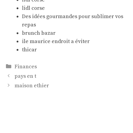
lidl corse
Des idées gourmandes pour sublimer vos
repas
brunch bazar
ile maurice endroit a éviter
thicar
Catégories
Finances
pays en t
maison ethier